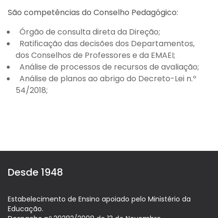
Arca dos tesouros
São competências do Conselho Pedagógico:
História
Testemunhos
Órgão de consulta direta da Direção;
Comunicados
Perguntas Frequentes
Ratificação das decisões dos Departamentos,
dos Conselhos de Professores e da EMAEI;
Tabela de Preços
Jornal Digital
Análise de processos de recursos de avaliação;
Viver as férias 2025
Análise de planos ao abrigo do Decreto-Lei n.º
54/2018;
Desde 1948
Estabelecimento de Ensino apoiado pelo Ministério da
Educação.