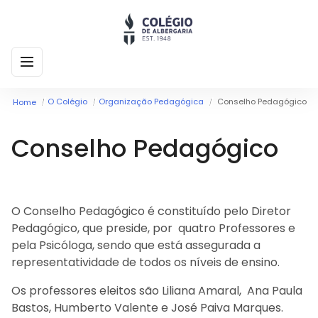
O COLÉGIO
O Colégio
Organização Pedagógica
Conselho Pedagógico
Home
O Colégio
NOTÍCIAS
Conselho Pedagógico
Porquê o Colégio de
COMUNIDADE
Albergaria?
CONTACTOS
Comunidade
Horários
Contactos
Alunos
O Conselho Pedagógico é constituído pelo Diretor
Oferta pedagógica
Pedagógico, que preside, por quatro Professores e
Matrículas
Docentes
Inovar
pela Psicóloga, sendo que está assegurada a
Organização
representatividade de todos os níveis de ensino.
Política de privacidade
Ementas Semanais
Pedagógica
Os professores eleitos são Liliana Amaral, Ana Paula
Projetos & Clubes
Documentos
Bastos, Humberto Valente e José Paiva Marques.
estruturantes