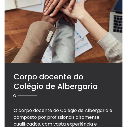
Arca dos tesouros
História
Testemunhos
Comunicados
Perguntas Frequentes
Tabela de Preços
Jornal Digital
Viver as férias 2025
Corpo docente do
Colégio de Albergaria
O corpo docente do Colégio de Albergaria é
composto por profissionais altamente
qualificados, com vasta experiência e