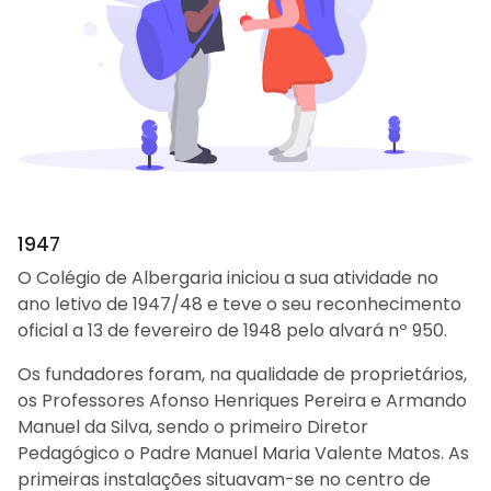
Arca dos tesouros
História
Testemunhos
Comunicados
Perguntas Frequentes
Tabela de Preços
Jornal Digital
Viver as férias 2025
1947
O Colégio de Albergaria iniciou a sua atividade no
ano letivo de 1947/48 e teve o seu reconhecimento
oficial a 13 de fevereiro de 1948 pelo alvará nº 950.
Os fundadores foram, na qualidade de proprietários,
os Professores Afonso Henriques Pereira e Armando
Manuel da Silva, sendo o primeiro Diretor
Pedagógico o Padre Manuel Maria Valente Matos. As
primeiras instalações situavam-se no centro de