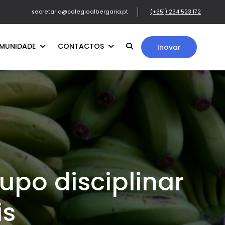
secretaria@colegioalbergaria.pt
(+351) 234 523 172
MUNIDADE
CONTACTOS
Inovar
upo disciplinar
is