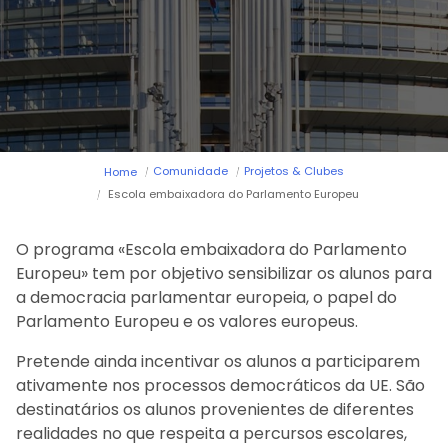
Arca dos tesouros
História
Testemunhos
Comunicados
Perguntas Frequentes
Tabela de Preços
Jornal Digital
Viver as férias 2025
Comunidade
Projetos & Clubes
Home
Escola embaixadora do Parlamento Europeu
O programa «Escola embaixadora do Parlamento
Europeu» tem por objetivo sensibilizar os alunos para
a democracia parlamentar europeia, o papel do
Parlamento Europeu e os valores europeus.
Pretende ainda incentivar os alunos a participarem
ativamente nos processos democráticos da UE. São
destinatários os alunos provenientes de diferentes
realidades no que respeita a percursos escolares,