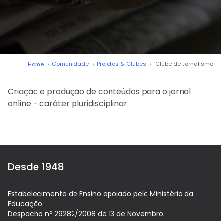
Arca dos tesouros
História
Testemunhos
Comunicados
Perguntas Frequentes
Tabela de Preços
Jornal Digital
Comunidade
Projetos & Clubes
Clube de Jornalismo
Home
Viver as férias 2025
Criação e produção de conteúdos para o jornal
online - caráter pluridisciplinar.
Desde 1948
Estabelecimento de Ensino apoiado pelo Ministério da
Educação.
Despacho nº 29282/2008 de 13 de Novembro.