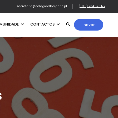
secretaria@colegioalbergaria.pt
(+351) 234 523 172
MUNIDADE
CONTACTOS
Inovar
s